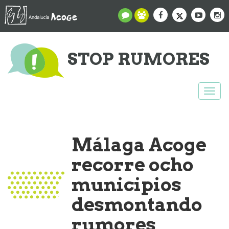
STOP RUMORES
Togg
navi
Málaga Acoge
recorre ocho
municipios
desmontando
rumores