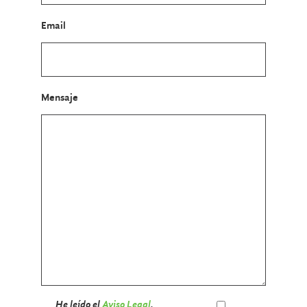
Email
Mensaje
He leído el
Aviso Legal
.