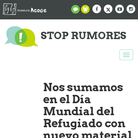
STOP RUMORES
Togg
navi
Nos sumamos
en el Día
Mundial del
Refugiado con
nuevo material