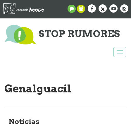
STOP RUMORES
Togg
navi
Genalguacil
Noticias