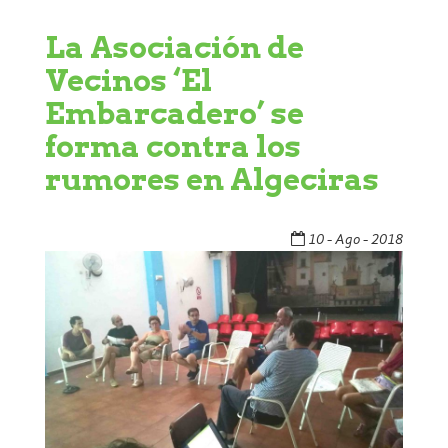
La Asociación de
Vecinos ‘El
Embarcadero’ se
forma contra los
rumores en Algeciras
10 - Ago - 2018