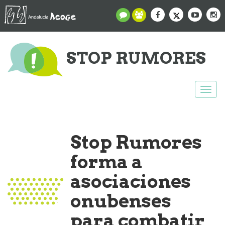
STOP RUMORES
Togg
navi
Stop Rumores
forma a
asociaciones
onubenses
para combatir