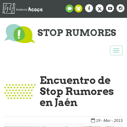
STOP RUMORES
Togg
navi
Encuentro de
Stop Rumores
en Jaén
19 - Mar - 2015