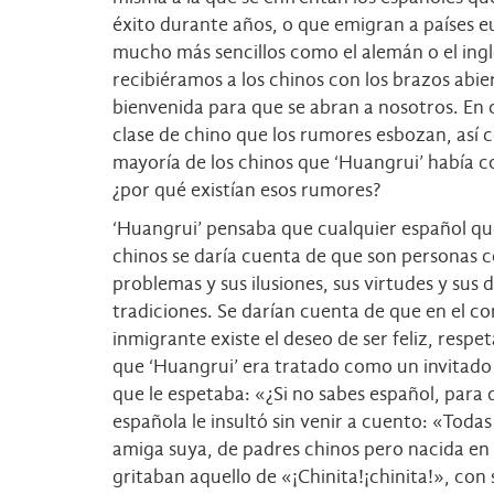
éxito durante años, o que emigran a países 
mucho más sencillos como el alemán o el ingl
recibiéramos a los chinos con los brazos abie
bienvenida para que se abran a nosotros. En c
clase de chino que los rumores esbozan, así
mayoría de los chinos que ‘Huangrui’ había 
¿por qué existían esos rumores?
‘Huangrui’ pensaba que cualquier español qu
chinos se daría cuenta de que son personas 
problemas y sus ilusiones, sus virtudes y sus d
tradiciones. Se darían cuenta de que en el c
inmigrante existe el deseo de ser feliz, resp
que ‘Huangrui’ era tratado como un invitado 
que le espetaba: «¿Si no sabes español, para 
española le insultó sin venir a cuento: «Toda
amiga suya, de padres chinos pero nacida en
gritaban aquello de «¡Chinita!¡chinita!», co