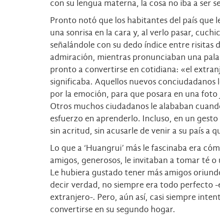
con su lengua materna, la cosa no iba a ser se
Pronto notó que los habitantes del país que 
una sonrisa en la cara y, al verlo pasar, cuchi
señalándole con su dedo índice entre risitas 
admiración, mientras pronunciaban una pal
pronto a convertirse en cotidiana: «el extran
significaba. Aquellos nuevos conciudadanos l
por la emoción, para que posara en una foto j
Otros muchos ciudadanos le alababan cuando,
esfuerzo en aprenderlo. Incluso, en un gest
sin acritud, sin acusarle de venir a su país a 
Lo que a ‘Huangrui’ más le fascinaba era cóm
amigos, generosos, le invitaban a tomar té o 
Le hubiera gustado tener más amigos oriundos
decir verdad, no siempre era todo perfecto -e
extranjero-. Pero, aún así, casi siempre inte
convertirse en su segundo hogar.