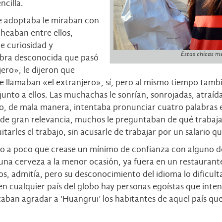
ncilla.
le adoptaba le miraban con
cheaban entre ellos,
de curiosidad y
Estas chicas me
abra desconocida que pasó
jero», le dijeron que
e llamaban «el extranjero», sí, pero al mismo tiempo tambi
unto a ellos. Las muchachas le sonrían, sonrojadas, atraída
 de mala manera, intentaba pronunciar cuatro palabras en
o de gran relevancia, muchos le preguntaban de qué traba
quitarles el trabajo, sin acusarle de trabajar por un salario q
o a poco que crease un mínimo de confianza con alguno de 
una cerveza a la menor ocasión, ya fuera en un restaurante 
, admitía, pero su desconocimiento del idioma lo dificult
n cualquier país del globo hay personas egoístas que intent
ntaban agradar a ‘Huangrui’ los habitantes de aquel país q