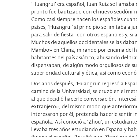
‘Huangrui’ era español, Juan Ruiz se llamaba
pronto fue bautizado con el nuevo seudónim
Como casi siempre hacen los españoles cuan
países, ‘Huangrui’ al principio se limitaba a j
para salir de fiesta- con otros españoles y, si
Muchos de aquellos occidentales se las daba
Mambo» en China, mirando por encima del ho
habitantes del país asiático, abusando del tra
dispensaban, de algún modo orgullosos de s
superioridad cultural y ética, así como econ
Dos años después, ‘Huangrui’ regresó a Espa
camino de la Universidad, se cruzó en el met
al que decidió hacerle conversación. Interes
extranjero», del mismo modo que anteriorme
interesaron por él, pretendía hacerle sentir i
española. Así conoció a ‘Zhou’, un estudiante
llevaba tres años estudiando en España y ha