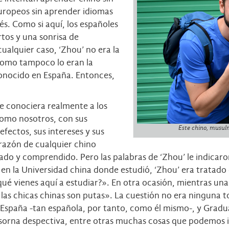
europeos sin aprender idiomas
és. Como si aquí, los españoles
rtos y una sonrisa de
ualquier caso, ‘Zhou’ no era la
 como tampoco lo eran la
conocido en España. Entonces,
e conociera realmente a los
como nosotros, con sus
Este chino, musul
efectos, sus intereses y sus
orazón de cualquier chino
etado y comprendido. Pero las palabras de ‘Zhou’ le indicar
en la Universidad china donde estudió, ‘Zhou’ era tratado 
qué vienes aquí a estudiar?». En otra ocasión, mientras un
s las chicas chinas son putas». La cuestión no era ninguna 
 España -tan española, por tanto, como él mismo-, y Grad
n sorna despectiva, entre otras muchas cosas que podemos 