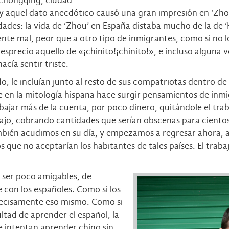
e Chongqing, ciudad
 y aquel dato anecdótico causó una gran impresión en ‘Zh
idades: la vida de ‘Zhou’ en España distaba mucho de la de
nte mal, peor que a otro tipo de inmigrantes, como si no l
desprecio aquello de «¡chinito!¡chinito!», e incluso alguna 
acía sentir triste.
do, le incluían junto al resto de sus compatriotas dentro 
e en la mitología hispana hace surgir pensamientos de inmig
ajar más de la cuenta, por poco dinero, quitándole el trab
jo, cobrando cantidades que serían obscenas para cientos 
mbién acudimos en su día, y empezamos a regresar ahora, a
s que no aceptarían los habitantes de tales países. El trab
e ser poco amigables, de
con los españoles. Como si los
precisamente eso mismo. Como si
ltad de aprender el español, la
e intentan aprender chino sin