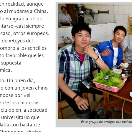
 en realidad, aunque
o al mudarse a China.
do emigran a otros
untarse -casi siempre
 acaso, otros europeos.
n de «Reyes del
mbro a los sencillos
to favorable que les
u supuesta
ómica.
ña. Un buen día,
ro con un joven chino
ándose por «el
nte los chinos se
ncluido en la sociedad
 universitario que
Este grupo de amigos me invitaro
blaba con bastante