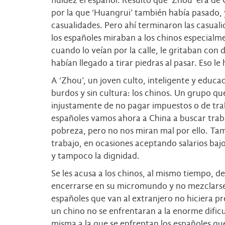
fluidez el español. Resultó que ‘Zhou’ era d
por la que ‘Huangrui’ también había pasado,
casualidades. Pero ahí terminaron las casual
los españoles miraban a los chinos especialme
cuando lo veían por la calle, le gritaban con 
habían llegado a tirar piedras al pasar. Eso le h
A ‘Zhou’, un joven culto, inteligente y educa
burdos y sin cultura: los chinos. Un grupo qu
injustamente de no pagar impuestos o de trab
españoles vamos ahora a China a buscar traba
pobreza, pero no nos miran mal por ello. Ta
trabajo, en ocasiones aceptando salarios bajo
y tampoco la dignidad.
Se les acusa a los chinos, al mismo tiempo, d
encerrarse en su micromundo y no mezclarse 
españoles que van al extranjero no hiciera 
un chino no se enfrentaran a la enorme dificu
misma a la que se enfrentan los españoles qu