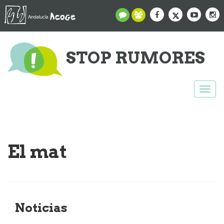
STOP RUMORES
Togg
navi
El mat
Noticias