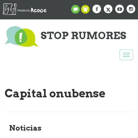
STOP RUMORES
Togg
navi
Capital onubense
Noticias