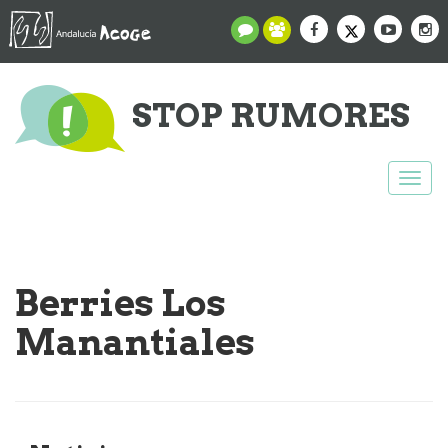
STOP RUMORES
Togg
navi
Berries Los
Manantiales