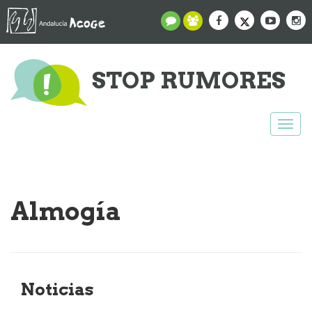
STOP RUMORES
Togg
navi
Almogía
Noticias