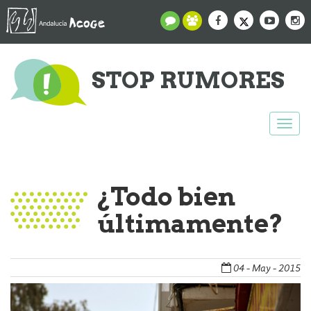
STOP RUMORES
Togg
navi
¿Todo bien
últimamente?
04 - May - 2015